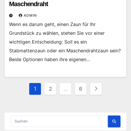
Maschendraht
ADMIN
Wenn es darum geht, einen Zaun für Ihr
Grundstück zu wählen, stehen Sie vor einer
wichtigen Entscheidung: Soll es ein
Stabmattenzaun oder ein Maschendrahtzaun sein?
Beide Optionen haben ihre eigenen…
Seitennummerierung
1
2
…
6
der
Beiträge