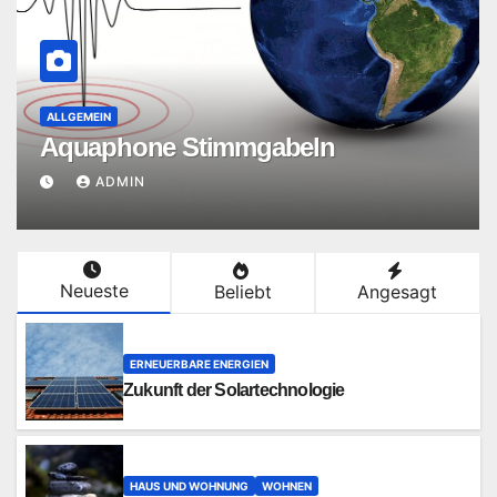
ERNEUERBARE ENERGIEN
Größe für die Solaranlage
bestimmen
ADMIN
Neueste
Beliebt
Angesagt
ERNEUERBARE ENERGIEN
Zukunft der Solartechnologie
HAUS UND WOHNUNG
WOHNEN