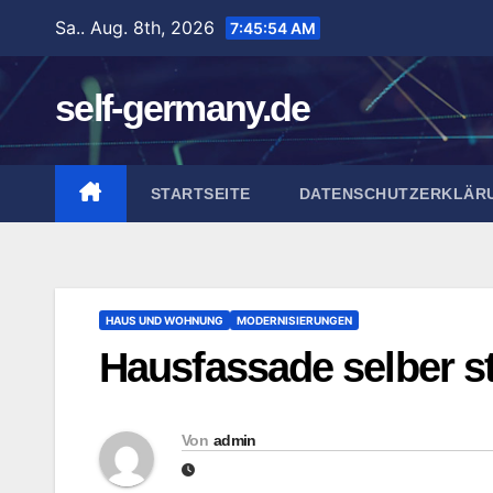
Zum
Sa.. Aug. 8th, 2026
7:45:55 AM
Inhalt
springen
self-germany.de
STARTSEITE
DATENSCHUTZERKLÄR
HAUS UND WOHNUNG
MODERNISIERUNGEN
Hausfassade selber s
Von
admin