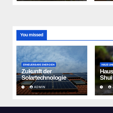
You missed
ERNEUERBARE ENERGIEN
HAUS U
Zukunft der
Haus
Solartechnologie
Shui
ADMIN