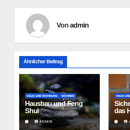
Von
admin
Ähnlicher Beitrag
HAUS UND WOHNUNG
WOHNEN
HAUS UN
Hausbau und Feng
Siche
Shui
das 
ADMIN