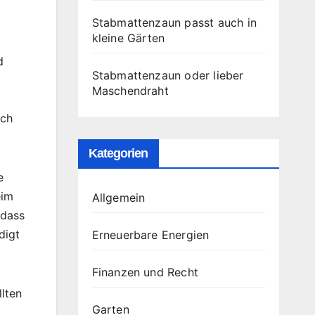
Stabmattenzaun passt auch in
kleine Gärten
d
Stabmattenzaun oder lieber
Maschendraht
uch
Kategorien
e
eim
Allgemein
 dass
digt
Erneuerbare Energien
Finanzen und Recht
llten
Garten