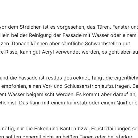
vor dem Streichen ist es vorgesehen, das Türen, Fenster un
lein bei der Reinigung der Fassade mit Wasser oder einem
itzen. Danach können aber sämtliche Schwachstellen gut
re Risse, kann gut Acryl verwendet werden, es geht aber a
d die Fassade ist restlos getrocknet, fängt die eigentlich
n empfohlen, einen Vor- und Schlussanstrich aufzutragen. B
zent Wasser beigemischt werden. Es kommt aber darauf an,
hen ist. Das kann mit einem Rührstab oder einem Quirl erle
le nötig, nur die Ecken und Kanten bzw., Fensterlaibungen so
n sollten generell nicht an heißen Tagen oder bei starker