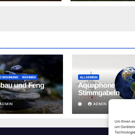
ND WOHNUNG
WOHNEN
ALLGEMEIN
bau und Feng
Aquaphone
Stimmgabeln
ADMIN
ADMIN
Um Ihnen ei
um Gerätein
Technologie