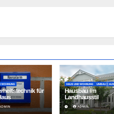
D WOHNUNG
HAUS UND WOHNUNG
UMBAU || AU
rheitstechnik für
Hausbau im
Haus
Landhausstil
ADMIN
ADMIN