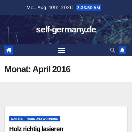
Zum
Mo.. Aug. 10th, 2026
3:33:51 AM
Inhalt
springen
self-germany.de
Monat:
April 2016
GARTEN
HAUS UND WOHNUNG
Holz richtig lasieren