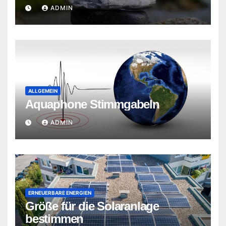
ADMIN
ALLGEMEIN
Aquaphone Stimmgabeln
ADMIN
ERNEUERBARE ENERGIEN
Größe für die Solaranlage
bestimmen