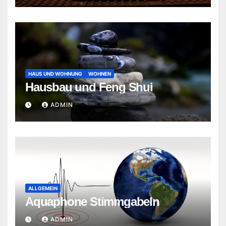
HAUS UND WOHNUNG
WOHNEN
Hausbau und Feng Shui
ADMIN
ALLGEMEIN
Aquaphone Stimmgabeln
ADMIN